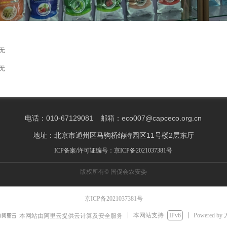
无
无
电话：010-67129081 邮箱：eco007@capceco.org.cn
地址：北京市通州区马驹桥纳特园区11号楼2层东厅
ICP备案/许可证编号：京ICP备2021037381号
版权所有©
国促会农安委
京ICP备2021037381号
本网站支持
IPv6
Powered by
本网站由阿里云提供云计算及安全服务