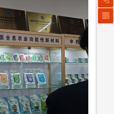
ꀥ
010-67129081
微信二维码