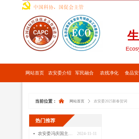
生
Ecosy
网站首页
农安委介绍
军民融合
农残净化
食品安
낀
当前位置：
网站首页
ꄲ
农安委2025新春贺词
热门推荐
农安委冯庆国主任会见临朐县人大马建平主任一行
2024-11-11
넷