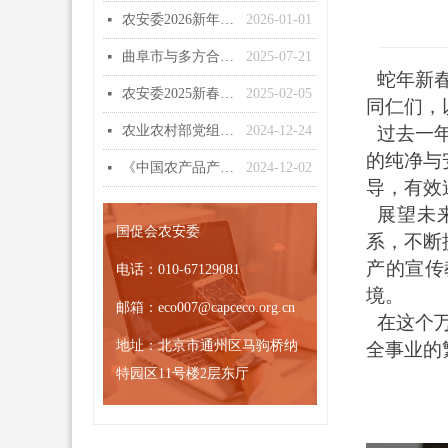
农安委2026新年贺词
2026-01-01
넷
曲阜市与多方合作伙伴共商农安委项目落地策略会谈成功举办
2025-07-21
넷
蛇年新春
农安委2025新春贺词
2025-02-05
넷
同仁们，
农业农村部党组召开会议强调 深入学习贯彻习近平总书记重要指示和中央农村工作会议精神 扎实有力做好农业农村各项工作
2024-12-24
过去一年
넷
的纯净与
《中国农产品产地冷链物流发展报告（2024）》正式发布
2024-12-02
넷
导，有效
展望未
国促会农安委
系，不断
产的宣传
电话：
010-67129081
境。
邮箱：
eco007@capceco.org.cn
在这个万
地址：
北京市通州区马驹桥纳
全事业的
特园区11号楼2层东厅