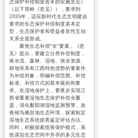
态保护补偿制度改革的实施意见》
农残净化
（以下简称《意见》），要求到
2035年，适应新时代生态文明建设
→ 种植业除残素
要求的生态保护补偿制度基本定
型，生态保护者和受益者良性互动
→ 养殖业除残素
关系全面形成。
聚焦生态补偿“全”要素，《意
→ 垃圾处理净化环境
见》提出，要建立分类补偿制度，
将水流、森林、湿地、渔业资源、
食品安全
耕地等具有江西特色优势的要素作
为补偿对象，明确补偿范围、补偿
→ 绿色食品
标准、补偿方式的基本规则和要
求。在湿地保护上，要逐步实现江
→ 有机食品
西省重要湿地生态保护补偿全覆
→ 生态食品
盖，强化鄱阳湖湿地监测预警，改
善候鸟栖息地生态环境，探索制定
教育人才
湿地生态系统损害鉴定评估办法。
同时，积极探索统筹保护模式，系
→ 中心简介
统谋划生态空间中并存的多元生态