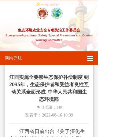
网站首页
农安委介绍
生态环境农业安全专项防治工作委员会
→ 本会简介
Ecosystem-Agricultural Safety Special Prevention and Control
Working Committee
→ 本会章程
끀
网站导航
→ 组织架构
军民融合
江西实施全要素生态保护补偿制度 到
2035年，生态保护者和受益者良性互
→ 农残重金属型土壤修复
动关系全面形成_中华人民共和国生
态环境部
→ 荒漠沙化干旱型土壤修复
넶
浏览量：
140
发表于：
2022-08-16
10:39
→ 盐碱土壤修复
→ 石油污染、核污染等土壤修复
江西省日前出台《关于深化生