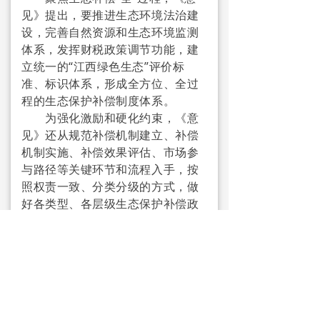
见》提出，要推进生态环境法治建
→ 土壤及地下水污染综合防治
设，完善自然资源和生态环境监测
体系，发挥财税政策调节功能，建
中医中药
立统一的“江西绿色生态”评价标
准、标识体系，形成全方位、全过
专家资源
程的生态保护补偿制度体系。
合作伙伴
为强化激励和硬化约束，《意
见》还从规范补偿机制建立、补偿
会员专区
机制实施、补偿效果评估、市场参
与路径等关键环节和流程入手，按
党建宣传
照权责一致、分类分级的方式，做
好各类型、各层级生态保护补偿政
业内资讯
策的衔接配合，并强调财政资金的
统筹、绩效评估及结果运用等。
→ 农安委动态
中国环境报通讯员吕卓然 记者
张林霞
→ 国促会动态
前一个：
无
ꄴ
→ 中科协新闻
后一个：
无
ꄲ