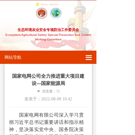
网站首页
农安委介绍
生态环境农业安全专项防治工作委员会
→ 本会简介
Ecosystem-Agricultural Safety Special Prevention and Control
Working Committee
→ 本会章程
끀
网站导航
→ 组织架构
军民融合
国家电网公司全力推进重大项目建
设---国家能源局
→ 农残重金属型土壤修复
넶
浏览量：
51
发表于：
2022-08-08
10:42
→ 荒漠沙化干旱型土壤修复
国家电网有限公司深入学习贯
→ 盐碱土壤修复
彻习近平总书记重要讲话和指示精
→ 石油污染、核污染等土壤修复
神，坚决落实党中央、国务院决策