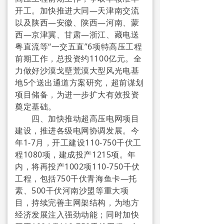
开工。加快推进大同—天津南交流
→ 土壤及地下水污染综合防治
以及陕西—安徽、陕西—河南、蒙
西—京津冀、甘肃—浙江、藏电送
中医中药
粤直流等“一交五直”6项特高压工程
前期工作，总投资约1100亿元。全
专家资源
力做好沙漠戈壁荒漠大型风光电基
合作伙伴
地5个送出通道方案研究，超前谋划
项目储备，为进一步扩大有效投资
会员专区
奠定基础。
四、加快推动超高压电网项目
党建宣传
建设，推进各级电网协调发展。今
年1-7月，开工建设110-750千伏工
业内资讯
程1080项，建成投产1215项。年
内，将再投产1002项110-750千伏
→ 农安委动态
工程，包括750千伏青海鱼卡—托
素、500千伏河南沙盟等重大项
→ 国促会动态
目，持续完善主网架结构，为地方
经济发展注入强劲动能；同时加快
→ 中科协新闻