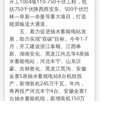
开工1004项110-750千伏工程，包
括750千伏陕西西安东、500千伏巴
联系我们
林—阜新—奈曼等重大项目，打造
能源输送大通道。
五、着力促进抽水蓄能电站发
展，助力实现“双碳”目标。今年1-7
月，开工建设浙江泰顺、江西奉
新、湖南安化、黑龙江尚志等4座抽
水蓄能电站，河北丰宁、山东沂
蒙、吉林敦化、黑龙江荒沟、安徽
金寨5座抽水蓄能电站8台机组投
产，新增装机245万千瓦。年内，
将再投产河北丰宁4台、安徽金寨1
台抽水蓄能机组，新增装机150万
千瓦，再开工辽宁庄河、宁夏牛首
山抽水蓄能电站，进一步提升系统
调节能力，加快推动能源清洁低碳
转型。
国家电网公司将在以习近平同