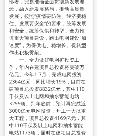
部署，完整准确全面贯彻新发展理
农残净化
念，融入新发展格局，推动高质量
发展，按照“疫情要防住、经济要稳
→ 种植业除残素
住、发展要安全”的要求，统筹发展
和安全，统筹保供和转型，全力推
→ 养殖业除残素
进重大项目建设，跑出电网建设“加
速度”，为保供电、稳增长、促转型
→ 垃圾处理净化环境
作出积极贡献。
一、全力做好电网扩投资工
食品安全
作，年内在建项目总投资将突破万
亿元。今年1-7月，完成电网投资
→ 绿色食品
2364亿元，同比增长19%，目前在
建项目总投资8832亿元，其中110
→ 有机食品
千伏及以上电网和抽水蓄能电站
→ 生态食品
3299项。到年底前，预计再完成近
3000亿元电网投资，开工一大批重
教育人才
大工程，项目总投资4169亿元，其
中110千伏及以上电网和抽水蓄能
→ 中心简介
电站1173项，届时在建项目总投资