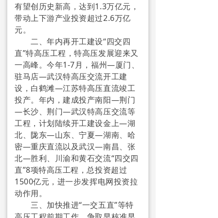
有望创历史新高，达到1.3万亿元，
→ 通知公告
带动上下游产业投资超过2.6万亿
元。
→ 教育培训
二、年内再开工建设“四交四
直”特高压工程，特高压发展迎来又
→ 报名查询
一高峰。今年1-7月，福州—厦门、
驻马店—武汉特高压交流开工建
认证检测
设，白鹤滩—江苏特高压直流竣工
投产。年内，建成投产南阳—荆门
→ 认证中心简介
—长沙、荆门—武汉特高压交流等
→ 检测报告查询下载
工程，计划陆续开工建设金上—湖
北、陇东—山东、宁夏—湖南、哈
→ 认证证书查询下载
密—重庆直流以及武汉—南昌、张
北—胜利、川渝和黄石交流“四交四
三污治理
直”8项特高压工程，总投资超过
1500亿元，进一步发挥电网投资拉
→ 大气污染综合防治
动作用。
三、加快推进“一交五直”等特
→ 地表水污染综合防治
高压工程前期工作，争取早核准早